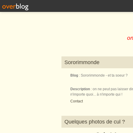
on
Sororimmonde
Blog
: Sororimmonde - et ta soeur ?
Description
: on ne peut pas laisser di
n'importe quoi... à n'importe qui !
Contact
Quelques photos de cul ?