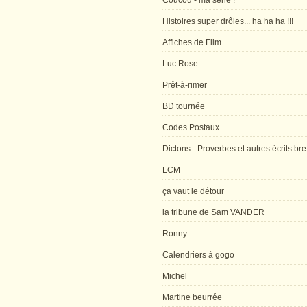
Coucou - ma série !
Histoires super drôles... ha ha ha !!!
Affiches de Film
Luc Rose
Prêt-à-rimer
BD tournée
Codes Postaux
Dictons - Proverbes et autres écrits bre
LCM
ça vaut le détour
la tribune de Sam VANDER
Ronny
Calendriers à gogo
Michel
Martine beurrée