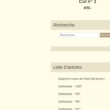
Cul n° 1
etc
.
Recherche
Liste D'articles
Quand le coeur de Paris fait boum !
Sollicitude - *100*
Sollicitude - *99*
Sollicitude - *98*
Sollicitude - *97*