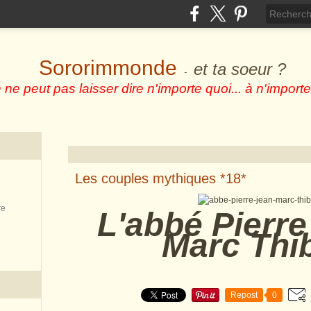
Sororimmonde
et ta soeur ?
-
 ne peut pas laisser dire n'importe quoi... à n'importe
Les couples mythiques *18*
re
L'abbé Pierre
Marc Thib
Repost
0