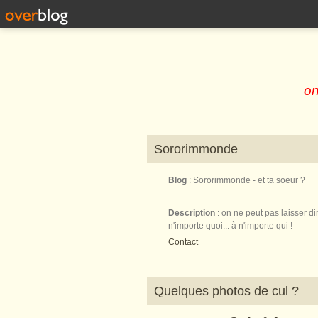
on
Sororimmonde
Blog
: Sororimmonde - et ta soeur ?
Description
: on ne peut pas laisser di
n'importe quoi... à n'importe qui !
Contact
Quelques photos de cul ?