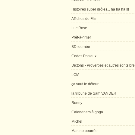
Coucou - ma série !
Histoires super drôles... ha ha ha !!!
Affiches de Film
Luc Rose
Prêt-à-rimer
BD tournée
Codes Postaux
Dictons - Proverbes et autres écrits bre
LCM
ça vaut le détour
la tribune de Sam VANDER
Ronny
Calendriers à gogo
Michel
Martine beurrée