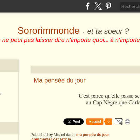
Sororimmonde
et ta soeur ?
-
 ne peut pas laisser dire n'importe quoi... à n'importe
Ma pensée du jour
re
C'est parce qu'elle passe s
au Cap Nègre que Carla
Repost
0
Published by Michel
dans
ma pensée du jour
commenter cet article
…