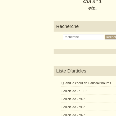
Cul n° 1
etc
.
Recherche
Liste D'articles
Quand le coeur de Paris fait boum !
Sollicitude - *100*
Sollicitude - *99*
Sollicitude - *98*
Sollicitude - *97*