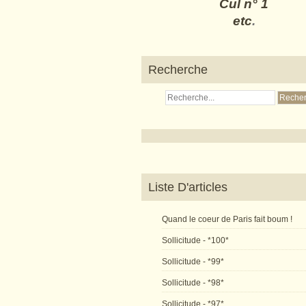
Cul n° 1
etc
.
Recherche
Liste D'articles
Quand le coeur de Paris fait boum !
Sollicitude - *100*
Sollicitude - *99*
Sollicitude - *98*
Sollicitude - *97*