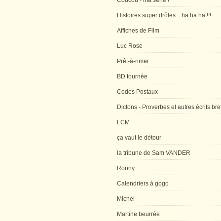
Coucou - ma série !
Histoires super drôles... ha ha ha !!!
Affiches de Film
Luc Rose
Prêt-à-rimer
BD tournée
Codes Postaux
Dictons - Proverbes et autres écrits bre
LCM
ça vaut le détour
la tribune de Sam VANDER
Ronny
Calendriers à gogo
Michel
Martine beurrée