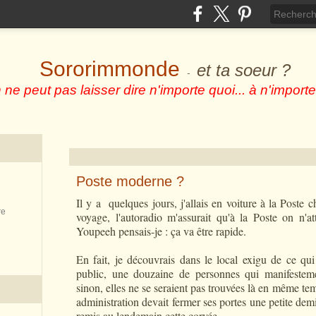
Sororimmonde
et ta soeur ?
-
 ne peut pas laisser dire n'importe quoi... à n'importe
Poste moderne ?
Il y a quelques jours, j'allais en voiture à la Post
re
voyage, l'autoradio m'assurait qu'à la Poste on n'a
Youpeeh pensais-je : ça va être rapide.
En fait, je découvrais dans le local exigu de ce qu
public, une douzaine de personnes qui manifesteme
sinon, elles ne se seraient pas trouvées là en même te
administration devait fermer ses portes une petite demi
remis au lendemain cette corvée.