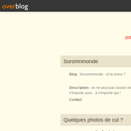
on
Sororimmonde
Blog
: Sororimmonde - et ta soeur ?
Description
: on ne peut pas laisser di
n'importe quoi... à n'importe qui !
Contact
Quelques photos de cul ?