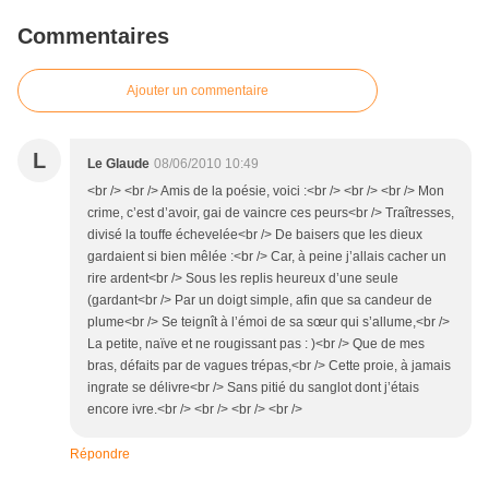
Commentaires
Ajouter un commentaire
L
Le Glaude
08/06/2010 10:49
<br /> <br /> Amis de la poésie, voici :<br /> <br /> <br /> Mon
crime, c’est d’avoir, gai de vaincre ces peurs<br /> Traîtresses,
divisé la touffe échevelée<br /> De baisers que les dieux
gardaient si bien mêlée :<br /> Car, à peine j’allais cacher un
rire ardent<br /> Sous les replis heureux d’une seule
(gardant<br /> Par un doigt simple, afin que sa candeur de
plume<br /> Se teignît à l’émoi de sa sœur qui s’allume,<br />
La petite, naïve et ne rougissant pas : )<br /> Que de mes
bras, défaits par de vagues trépas,<br /> Cette proie, à jamais
ingrate se délivre<br /> Sans pitié du sanglot dont j’étais
encore ivre.<br /> <br /> <br /> <br />
Répondre