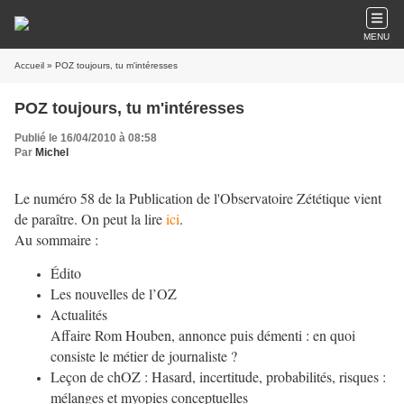
MENU
Accueil
» POZ toujours, tu m'intéresses
POZ toujours, tu m'intéresses
Publié le 16/04/2010 à 08:58
Par
Michel
Le numéro 58 de la Publication de l'Observatoire Zététique vient
de paraître. On peut la lire
ici
.
Au sommaire :
Édito
Les nouvelles de l’OZ
Actualité
s
Affaire Rom Houben, annonce puis démenti : en quoi
consiste le métier de journaliste ?
Leçon de chOZ
: Hasard, incertitude, probabilités, risques :
mélanges et myopies conceptuelles