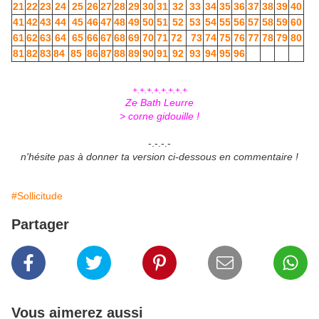
21
22
23
24
25
26
27
28
29
30
31
32
33
34
35
36
37
38
39
40
41
42
43
44
45
46
47
48
49
50
51
52
53
54
55
56
57
58
59
60
61
62
63
64
65
66
67
68
69
70
71
72
73
74
75
76
77
78
79
80
81
82
83
84
85
86
87
88
89
90
91
92
93
94
95
96
+.+.+.+.+.+.+.+
Ze Bath Leurre
> corne gidouille !
-.-.-.-
n'hésite pas à donner ta version ci-dessous en commentaire !
#Sollicitude
Partager
Vous aimerez aussi