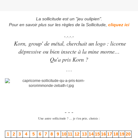
La sollicitude est un "jeu oulipien".
Pour en savoir plus sur les règles de la Sollicitude,
cliquez ici
-.-.-.-
Korn, group' de métal, cherchait un logo : licorne
dépressive ou bien insecte à la mine morne…
Qu'a pris Korn ?
- - -
- - -
Une autre sollicitude ? ... je t'en prie, choisis :
1
2
3
4
5
6
7
8
9
10
11
12
13
14
15
16
17
18
19
20