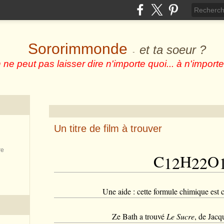
Sororimmonde
et ta soeur ?
-
 ne peut pas laisser dire n'importe quoi... à n'importe
Un titre de film à trouver
re
C
H
O
12
22
Une aide : cette formule chimique est ce
Ze Bath a trouvé
Le Sucre
, de Jacq