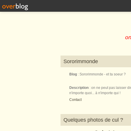
on
Sororimmonde
Blog
: Sororimmonde - et ta soeur ?
Description
: on ne peut pas laisser di
n'importe quoi... à n'importe qui !
Contact
Quelques photos de cul ?