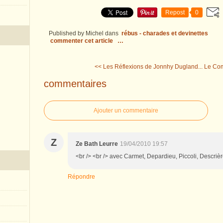
Repost
0
Published by Michel
dans
rébus - charades et devinettes
commenter cet article
…
<< Les Réflexions de Jonnhy Dugland...
Le Com
commentaires
Ajouter un commentaire
Z
Ze Bath Leurre
19/04/2010 19:57
<br /> <br /> avec Carmet, Depardieu, Piccoli, Descrière
Répondre