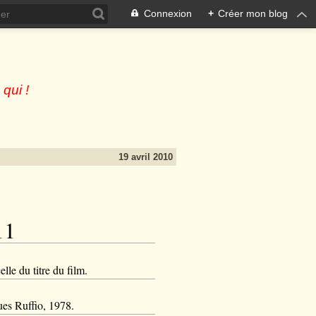
Connexion
+
Créer mon blog
 qui !
19 avril 2010
11
lle du titre du film.
ues Ruffio, 1978.