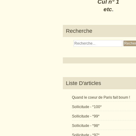
Cul n° 1
etc
.
Recherche
Liste D'articles
Quand le coeur de Paris fait boum !
Sollicitude - *100*
Sollicitude - *99*
Sollicitude - *98*
Sollicitude - *97*