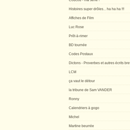
Coucou - ma série !
Histoires super drôles... ha ha ha !!!
Affiches de Film
Luc Rose
Prêt-à-rimer
BD tournée
Codes Postaux
Dictons - Proverbes et autres écrits bre
LCM
ça vaut le détour
la tribune de Sam VANDER
Ronny
Calendriers à gogo
Michel
Martine beurrée