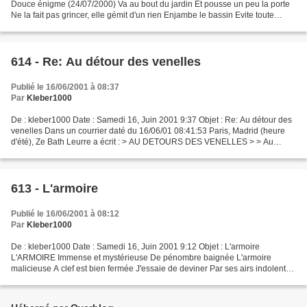
Douce énigme (24/07/2000) Va au bout du jardin Et pousse un peu la porte
Ne la fait pas grincer, elle gémit d'un rien Enjambe le bassin Evite toute
escorte Prend le temps de flâner...
614 - Re: Au détour des venelles
Publié le 16/06/2001 à 08:37
Par
Kleber1000
De : kleber1000 Date : Samedi 16, Juin 2001 9:37 Objet : Re: Au détour des
venelles Dans un courrier daté du 16/06/01 08:41:53 Paris, Madrid (heure
d'été), Ze Bath Leurre a écrit : > AU DETOURS DES VENELLES > > Au
détour des venelles, > Des filles de...
613 - L'armoire
Publié le 16/06/2001 à 08:12
Par
Kleber1000
De : kleber1000 Date : Samedi 16, Juin 2001 9:12 Objet : L'armoire
L'ARMOIRE Immense et mystérieuse De pénombre baignée L'armoire
malicieuse A clef est bien fermée J'essaie de deviner Par ses airs indolents
Le contenu discret Des casiers éloquents Y-a-t-on...