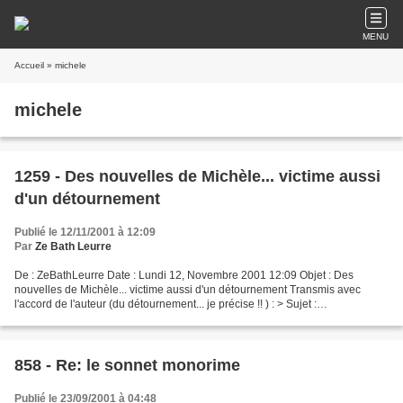
MENU
Accueil
» michele
michele
1259 - Des nouvelles de Michèle... victime aussi
d'un détournement
Publié le 12/11/2001 à 12:09
Par
Ze Bath Leurre
De : ZeBathLeurre Date : Lundi 12, Novembre 2001 12:09 Objet : Des
nouvelles de Michèle... victime aussi d'un détournement Transmis avec
l'accord de l'auteur (du détournement... je précise !! ) : > Sujet :
[poetes_rebelles] Soleil détourné > Date :11/11/01...
858 - Re: le sonnet monorime
Publié le 23/09/2001 à 04:48