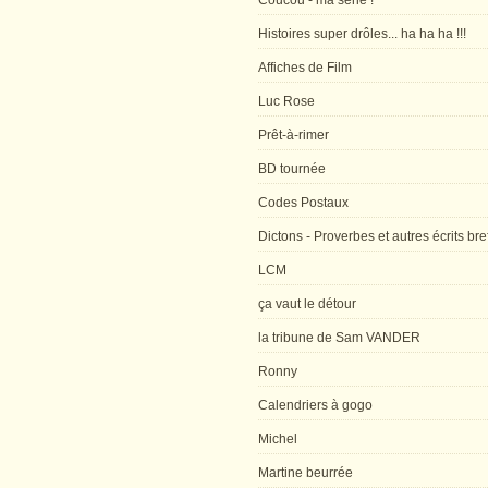
Coucou - ma série !
Histoires super drôles... ha ha ha !!!
Affiches de Film
Luc Rose
Prêt-à-rimer
BD tournée
Codes Postaux
Dictons - Proverbes et autres écrits bre
LCM
ça vaut le détour
la tribune de Sam VANDER
Ronny
Calendriers à gogo
Michel
Martine beurrée