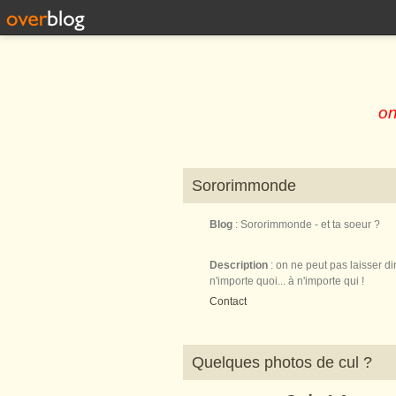
on
Sororimmonde
Blog
: Sororimmonde - et ta soeur ?
Description
: on ne peut pas laisser di
n'importe quoi... à n'importe qui !
Contact
Quelques photos de cul ?