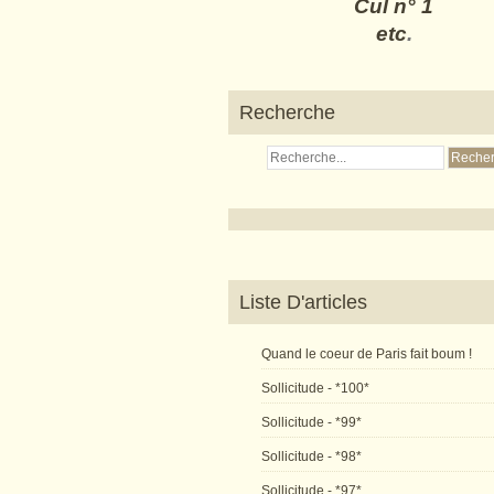
Cul n° 1
etc
.
Recherche
Liste D'articles
Quand le coeur de Paris fait boum !
Sollicitude - *100*
Sollicitude - *99*
Sollicitude - *98*
Sollicitude - *97*