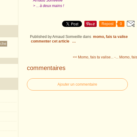
Arnaud Somveille
> ... à deux mains !
Repost
0
Published by Arnaud Somveille
dans
momo, fais ta valise
commenter cet article
…
<< Momo, fais ta valise... -...
Momo, fais t
commentaires
Ajouter un commentaire