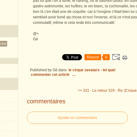
pas lui que l'on a fumé, le hareng, ou le saumon plutôt: en outr
gastro-astronomie, les huîtres, le vin blanc, la cochonaille, les 
bon là c'en était une de coquille: car à l'orogine c'était bien lui 
semblait avoir fumé qq chose et non l'inverse, et là ce n'est pas
commutatif, même si cela reste très communicatif.
@+
Gé
Repost
0
Published by Gé
dans
le cirque zavatars - tel quel
commenter cet article
…
<< 331 - Le retour
329 - Re: [Cirque
commentaires
Ajouter un commentaire