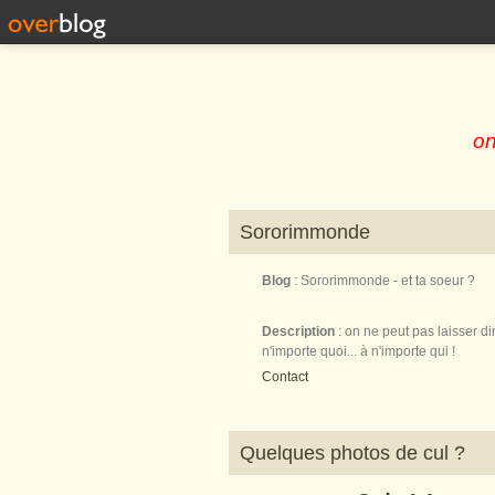
on
Sororimmonde
Blog
: Sororimmonde - et ta soeur ?
Description
: on ne peut pas laisser di
n'importe quoi... à n'importe qui !
Contact
Quelques photos de cul ?