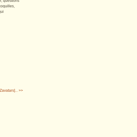
e, questions
coquilles,
qui
Zavatars]... >>