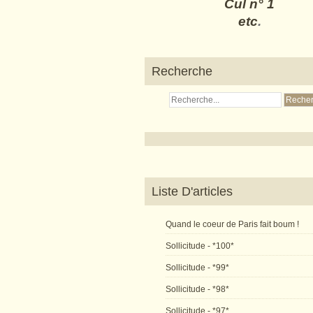
Cul n° 1
etc
.
Recherche
Liste D'articles
Quand le coeur de Paris fait boum !
Sollicitude - *100*
Sollicitude - *99*
Sollicitude - *98*
Sollicitude - *97*