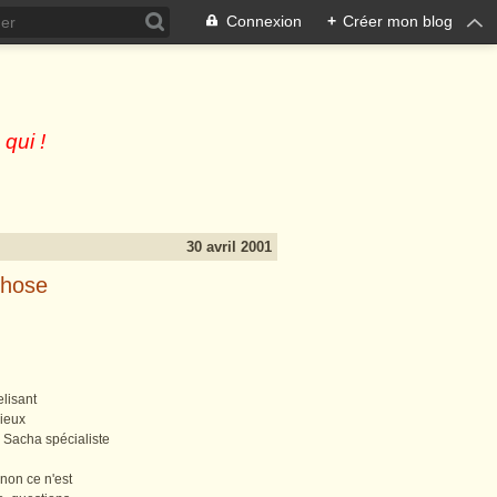
Connexion
+
Créer mon blog
 qui !
30 avril 2001
chose
elisant
vieux
Sacha spécialiste
 non ce n'est