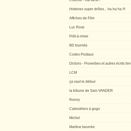
Coucou - ma série !
Histoires super drôles... ha ha ha !!!
Affiches de Film
Luc Rose
Prêt-à-rimer
BD tournée
Codes Postaux
Dictons - Proverbes et autres écrits bre
LCM
ça vaut le détour
la tribune de Sam VANDER
Ronny
Calendriers à gogo
Michel
Martine beurrée