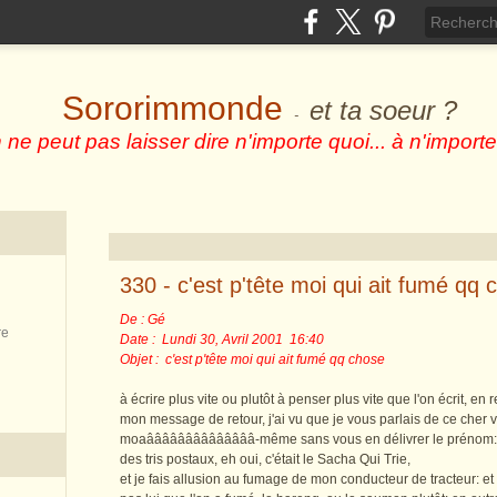
Sororimmonde
et ta soeur ?
-
 ne peut pas laisser dire n'importe quoi... à n'importe
330 - c'est p'tête moi qui ait fumé qq 
De : Gé
re
Date : Lundi 30, Avril 2001 16:40
Objet : c'est p'tête moi qui ait fumé qq chose
à écrire plus vite ou plutôt à penser plus vite que l'on écrit, en r
mon message de retour, j'ai vu que je vous parlais de ce cher 
moaââââââââââââââ-même sans vous en délivrer le prénom: 
des tris postaux, eh oui, c'était le Sacha Qui Trie,
et je fais allusion au fumage de mon conducteur de tracteur: et