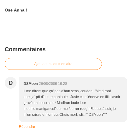
Ose Anna !
Commentaires
Ajouter un commentaire
D
DSMoon
26/08/2009 19:28
Il me diront que ça' pas d'bon sens, coudon...'Me diront
que ça' pô d'allure pantoute...Juste ça m'énerve en titi d'avoir
gravé un beau soir:* Madiran toute leur
môditte manigancePour me fourrer rough,Faque, à soir, je
m'en crisse en torrieu: Chuis mort, 'sti..! * DSMoon***
Répondre