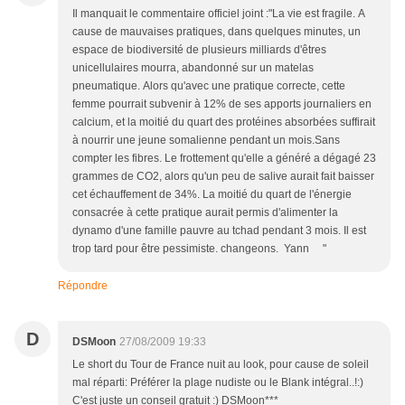
Il manquait le commentaire officiel joint :"La vie est fragile. A
cause de mauvaises pratiques, dans quelques minutes, un
espace de biodiversité de plusieurs milliards d'êtres
unicellulaires mourra, abandonné sur un matelas
pneumatique. Alors qu'avec une pratique correcte, cette
femme pourrait subvenir à 12% de ses apports journaliers en
calcium, et la moitié du quart des protéines absorbées suffirait
à nourrir une jeune somalienne pendant un mois.Sans
compter les fibres. Le frottement qu'elle a généré a dégagé 23
grammes de CO2, alors qu'un peu de salive aurait fait baisser
cet échauffement de 34%. La moitié du quart de l'énergie
consacrée à cette pratique aurait permis d'alimenter la
dynamo d'une famille pauvre au tchad pendant 3 mois. Il est
trop tard pour être pessimiste. changeons. Yann "
Répondre
D
DSMoon
27/08/2009 19:33
Le short du Tour de France nuit au look, pour cause de soleil
mal réparti: Préférer la plage nudiste ou le Blank intégral..!:)
C'est juste un conseil gratuit :) DSMoon***