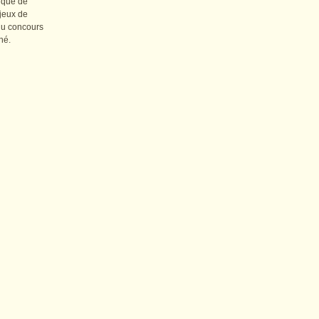
r que de
 jeux de
 du concours
né.