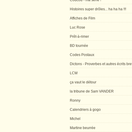
Coucou - ma série !
Histoires super drôles... ha ha ha !!!
Affiches de Film
Luc Rose
Prêt-à-rimer
BD tournée
Codes Postaux
Dictons - Proverbes et autres écrits bre
LCM
ça vaut le détour
la tribune de Sam VANDER
Ronny
Calendriers à gogo
Michel
Martine beurrée