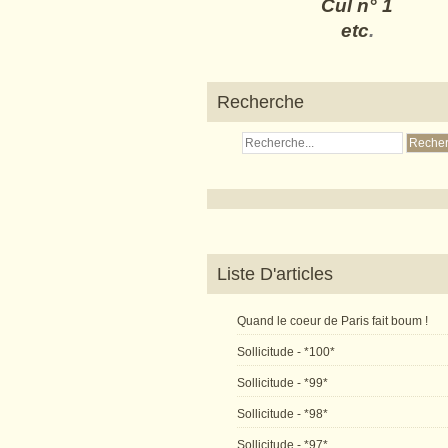
Cul n° 1
etc
.
Recherche
Liste D'articles
Quand le coeur de Paris fait boum !
Sollicitude - *100*
Sollicitude - *99*
Sollicitude - *98*
Sollicitude - *97*