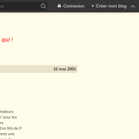
Connexion
+
Créer mon blog
 qui !
10 mai 2001
 amateurs
s" pour les
des
'un film de P
comme une