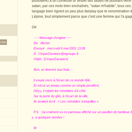
pissotière) à un confesse ur virtuel ses fautes ne pouvant veni
satan, par ces mots bien enchaînés, "satan m'habite", tous ces
langage bien rigolot un peu plus fairplay que le renomination
Lépine, tout simplement parce que c'est une femme qui l'a gag
Gé
-----Message d'origine-----
De : Michel
Envoyé : mercredi 9 mai 2001 13:28
À : CirqueZavatars@egroups.fr
Objet : [CirqueZavatars]
Bon, un limerick tout frais :
Il voulut vivre à l'écart de ce monde félé,
Et vécut un temps comme un simple pestiféré,
Déçu, il rejoint les cénobites d'à côté.
Sur la porte du gîte, à l'écart de la ville,
Ils avaient écrit : « Les cénobites tranquilles ».
P.S. : j'ai vraiment vu ce panneau affiché sur un pavillon de banlieue il
y a quelques années !
M.