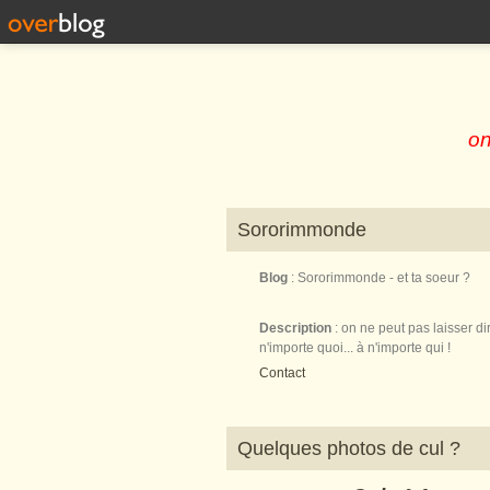
on
Sororimmonde
Blog
: Sororimmonde - et ta soeur ?
Description
: on ne peut pas laisser di
n'importe quoi... à n'importe qui !
Contact
Quelques photos de cul ?