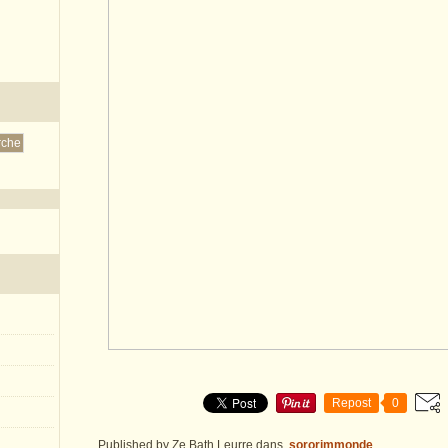
Repost
0
Published by Ze Bath Leurre
dans
sororimmonde