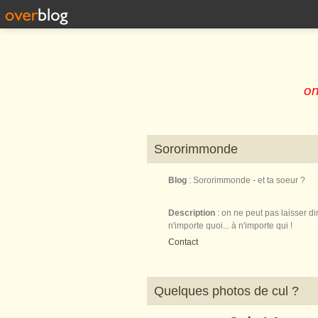
on
Sororimmonde
Blog
: Sororimmonde - et ta soeur ?
Description
: on ne peut pas laisser di
n'importe quoi... à n'importe qui !
Contact
Quelques photos de cul ?