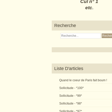
Cul n° 1
etc
.
Recherche
Liste D'articles
Quand le coeur de Paris fait boum !
Sollicitude - *100*
Sollicitude - *99*
Sollicitude - *98*
Sollicitude - *97*