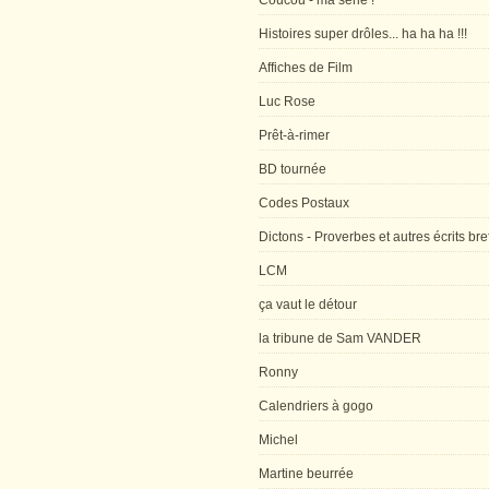
Coucou - ma série !
Histoires super drôles... ha ha ha !!!
Affiches de Film
Luc Rose
Prêt-à-rimer
BD tournée
Codes Postaux
Dictons - Proverbes et autres écrits bre
LCM
ça vaut le détour
la tribune de Sam VANDER
Ronny
Calendriers à gogo
Michel
Martine beurrée