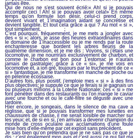
jamais être.
Qui de nous ne s'est souvent écrié:« Ah! si je pouvais
accomplir ceci ! Ah! si je pouvais avoir cela!» En même
temps qu'on formule son désir, celui-ci prend corps,
devient vivant et 1'imagination aidant se concrétise et
devient tangible. Et tout cela grâce a qui ? Au mot « si »,
tout simplement.
;
C'est pourquoi, fréquemment, je me mets a jongler avec
des « si »; alors, je asse des heures extraordinaires dans
le domaine de 1'inaccessible ou je me rends par la route
enchanteresse que bordent les arbres fleuris de la
quatrième dimension, et je me dis : Voyons, si j'étais une
locomotive, je me nourrirais exclusivement de charbon, et
comme le charbon est bon pour 1'estomac je n'aurais
jamais de gastralgie; grâce a ce « si», je me vois en
locomotive et, a ion gré, toujours par le truchement de ce «
si » fantastique, je me transforme en manche de pioche ou
en pèlerine écossaise.
D'autres fois, plus positif, j'emploie mes « si » à des fins
plus objectives; je suppute ce que je ferais si je gagnais un
ou plusieurs millions a la Loterie Nationale; ces « si » me
font pénétrer dans des restaurants ou l'on mange le caviar
avec une fourche et ou le café-filtre se déguste avec une
lardoire.
Hier encore, je songeais, dans le silence de ma cave a
réglisse, que si je pouvais transformer mes lunettes en
chaussures de chasse, il me serait loisible de marcher sur
les yeux; et, de si en si, j'en arrivais a devenir champion du
monde de cross oculaire aux acclamations d'une foule
mise hors d'elle-même par cet exploit sans précédent.
Je sais bien qu'on prétendra que je ne sais pas ce que je
dis : c'est également mon avis et c'est aussi ce qui fait ma