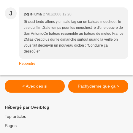
J
jog le luma
27/01/2008 12:20
Si c'est tordu allons y:un sale tag sur un bateau moucheet le
titre du film :Sale temps pour les mouchestiré d'une oeuvre de
San AntonioCe bateau ressemble au bateau de météo France
2Mias c'est plus dur le dimanche surtout quand la veille on
vous fait découvrir un nouveau dicton : "Conduire ça
dessoûle"
Répondre
< Avec des si
Pachyderme que ça >
Hébergé par Overblog
Top articles
Pages