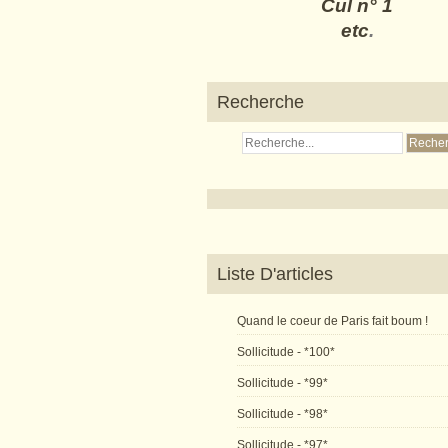
Cul n° 1
etc
.
Recherche
Liste D'articles
Quand le coeur de Paris fait boum !
Sollicitude - *100*
Sollicitude - *99*
Sollicitude - *98*
Sollicitude - *97*