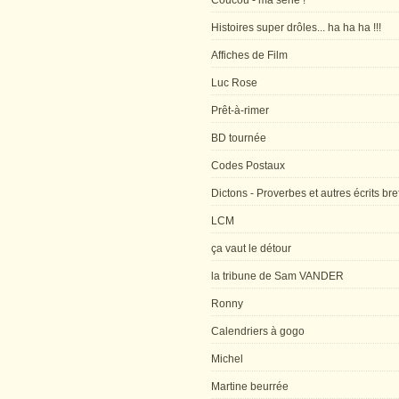
Coucou - ma série !
Histoires super drôles... ha ha ha !!!
Affiches de Film
Luc Rose
Prêt-à-rimer
BD tournée
Codes Postaux
Dictons - Proverbes et autres écrits bre
LCM
ça vaut le détour
la tribune de Sam VANDER
Ronny
Calendriers à gogo
Michel
Martine beurrée