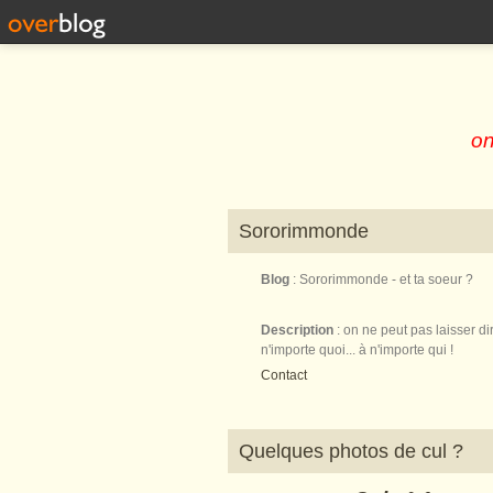
on
Sororimmonde
Blog
: Sororimmonde - et ta soeur ?
Description
: on ne peut pas laisser di
n'importe quoi... à n'importe qui !
Contact
Quelques photos de cul ?