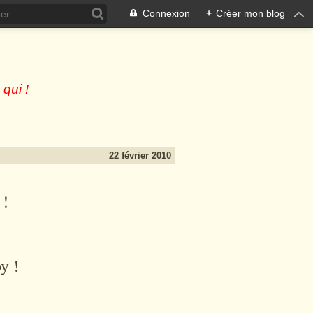
Connexion
+
Créer mon blog
 qui !
22 février 2010
 !
oy !